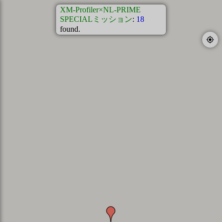
XM-Profiler×NL-PRIME
SPECIALミッション
:
18
found.