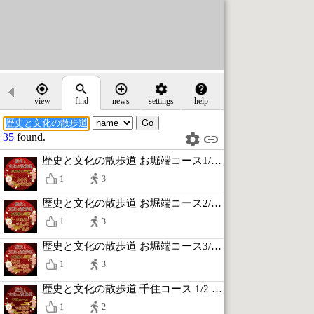
view
find
news
settings
help
35
found.
歴史と文化の散歩道 お堀端コース1/3 丸の内今昔散歩
1
3
歴史と文化の散歩道 お堀端コース2/3 三宅坂・千鳥ヶ淵散歩
1
3
歴史と文化の散歩道 お堀端コース3/3 神田古本屋街散歩
1
3
歴史と文化の散歩道 千住コース 1/2 下谷縁日散歩
1
2