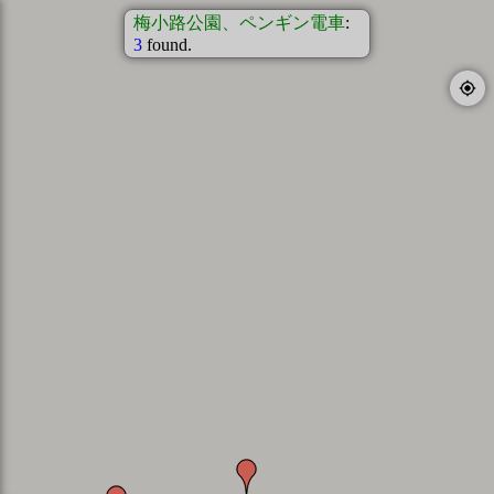
梅小路公園、ペンギン電車
:
3
found.